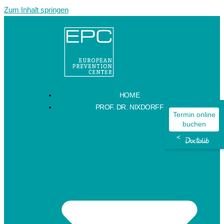
Zum Inhalt springen
HOME
PROF. DR. NIXDORFF
Termin online
buchen
<