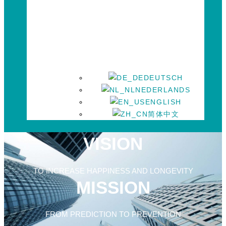
DEUTSCH
NEDERLANDS
ENGLISH
简体中文
VISION
TO INCREASE HAPPINESS AND LONGEVITY
MISSION
FROM PREDICTION TO PREVENTION