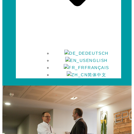
DEUTSCH
ENGLISH
FRANÇAIS
简体中文