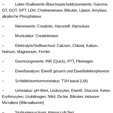
– Leber-/Gallewerte-/Bauchspeicheldrüsenwerte: Gamma-
GT, GOT, GPT, LDH, Cholinesterase, Bilirubin, Lipase, Amylase,
alkalische Phosphatase
– Nierenwerte: Creatintin, Harnstoff, Harnsäure
– Muskulatur: Creatinkinase
– Elektrolyte/Stoffwechsel: Calcium, Chlorid, Kalium,
Natrium, Magnesium, Ferritin
– Gerinnungswerte: INR (Quick), PTT, Fibrinogen
– Eiweißanalyse: Eiweiß gesamt und Eiweißelektrophorese
– Schilddrüsenhormonstatus: TSH basal (LIA)
– Urinstatus: pH-Wert, Leukozyten, Eiweiß, Glucose, Keton,
Erythrozyten, Urobilinogen, Nitrit, Dichte, Bilirubin; inklusive
Micraltest (Mikroalbumin)
– Stuhluntersuchung: Hämoccult-Test