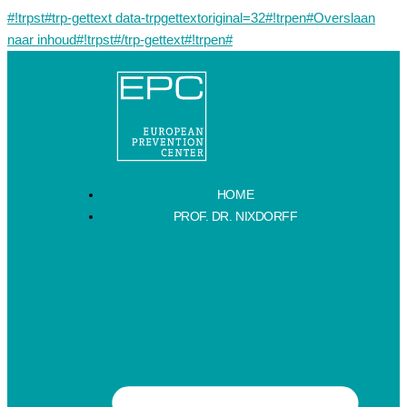
#!trpst#trp-gettext data-trpgettextoriginal=32#!trpen#Overslaan
naar inhoud#!trpst#/trp-gettext#!trpen#
HOME
PROF. DR. NIXDORFF