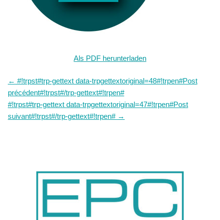
Als PDF herunterladen
←
#!trpst#trp-gettext data-trpgettextoriginal=48#!trpen#Post
précédent#!trpst#/trp-gettext#!trpen#
#!trpst#trp-gettext data-trpgettextoriginal=47#!trpen#Post
suivant#!trpst#/trp-gettext#!trpen#
→