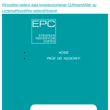
#!trpst#trp-gettext data-trpgettextoriginal=11#!trpen#Aller au
contenu#!trpst#/trp-gettext#!trpen#
HOME
PROF. DR. NIXDORFF