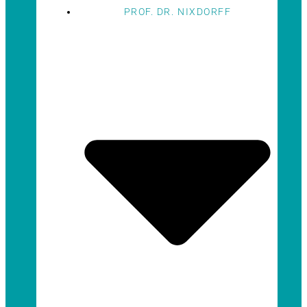
PROF. DR. NIXDORFF