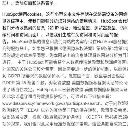
理）、登陆页面和联系表单。
HubSpot使用cookies，这些小型文本文件存储在您终端设备的网
览器缓存中，使我们能够分析您对网站的使用情况。HubSpot 会代
我们分析收集到的信息（如 IP 地址、地理位置、浏览器类型、访
续时间和访问页面），以便我们生成有关访问和访问页面的报
告。
HubSpot收集的信息和我们网站的内容存储在HubSpot服务提
商的服务器上。如果您已根据《德国隐私权法案》第6条第1款第1句
项的规定对此表示同意，则本网站上的信息处理将以网站分析为目
进行。
由于 HubSpot 可能会将个人数据传输给欧盟和欧洲经济区
外国家的关联公司和分包商，因此需要进一步的保护机制，以确保
到 GDPR 所要求的数据保护水平。就美国而言，欧盟委员会根据
GDPR 第 45 条第 1 款，对获得欧盟-美国数据隐私框架认证的公
出了适当性决定。HubSpot, Inc.已获得欧盟-美国数据隐私框架认
因此承诺遵守适当的数据保护标准，可通过以下链接查看：
www.dataprivacyframework.gov/s/participant-search。对于向欧盟
欧洲经济区（EEA）以外的其他第三国的潜在转移，欧盟委员会尚
做出适当决定，根据《欧盟数据保护条例》（GDPR）第46条第2款
项的规定，我们也同意采用标准数据保护条款。这些条款要求第三