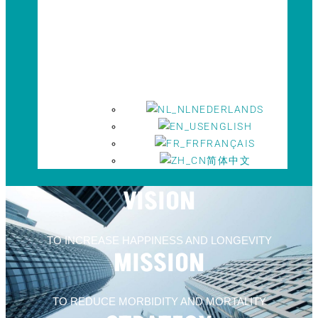
NEDERLANDS
ENGLISH
FRANÇAIS
简体中文
VISION
TO INCREASE HAPPINESS AND LONGEVITY
MISSION
TO REDUCE MORBIDITY AND MORTALITY