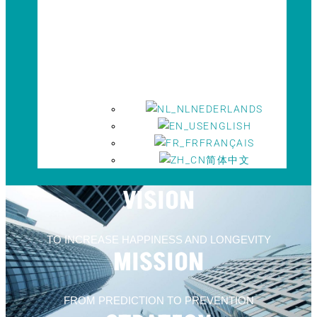
NEDERLANDS
ENGLISH
FRANÇAIS
简体中文
VISION
TO INCREASE HAPPINESS AND LONGEVITY
MISSION
FROM PREDICTION TO PREVENTION