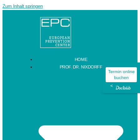
Zum Inhalt springen
HOME
PROF. DR. NIXDORFF
Termin online
buchen
<