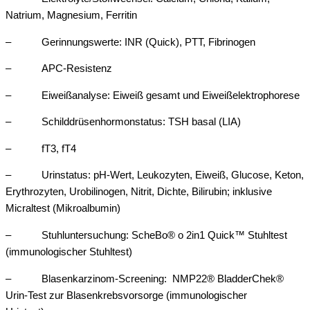
Natrium, Magnesium, Ferritin
– Gerinnungswerte: INR (Quick), PTT, Fibrinogen
– APC-Resistenz
– Eiweißanalyse: Eiweiß gesamt und Eiweißelektrophorese
– Schilddrüsenhormonstatus: TSH basal (LIA)
– fT3, fT4
– Urinstatus: pH-Wert, Leukozyten, Eiweiß, Glucose, Keton,
Erythrozyten, Urobilinogen, Nitrit, Dichte, Bilirubin; inklusive
Micraltest (Mikroalbumin)
– Stuhluntersuchung: ScheBo® o 2in1 Quick™ Stuhltest
(immunologischer Stuhltest)
– Blasenkarzinom-Screening: NMP22® BladderChek®
Urin-Test zur Blasenkrebsvorsorge (immunologischer