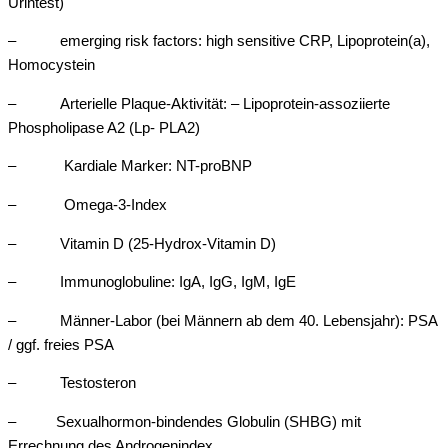
Urintest)
– emerging risk factors: high sensitive CRP, Lipoprotein(a),
Homocystein
– Arterielle Plaque-Aktivität: – Lipoprotein-assoziierte
Phospholipase A2 (Lp- PLA2)
– Kardiale Marker: NT-proBNP
– Omega-3-Index
– Vitamin D (25-Hydrox-Vitamin D)
– Immunoglobuline: IgA, IgG, IgM, IgE
– Männer-Labor (bei Männern ab dem 40. Lebensjahr): PSA
/ ggf. freies PSA
– Testosteron
– Sexualhormon-bindendes Globulin (SHBG) mit
Errechnung des Androgenindex