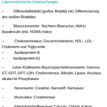
Labormedizinische Untersuchungen
– Differentialblutbild (großes Blutbild) inkl. Differenzierung
des weißen Blutbildes
– Blutzuckerwerte: Nüchtern-Blutzucker, HbA1c
Basalinsulin (inkl. HOMA-Index)
– Cholesterinstatus: Gesamtcholesterin, HDL-, LDL-
Cholesterin und Triglyceride
– Apolipoprotein B
– Apolipoprotein A1
– Leber-/Gallewerte-/Bauchspeicheldrüsenwerte: Gamma-
GT, GOT, GPT, LDH, Cholinesterase, Bilirubin, Lipase, Amylase,
alkalische Phosphatase
– Nierenwerte: Creatinin, Harnstoff, Harnsäure
– Muskulatur: Creatinkinase
– Elektrolyte/Stoffwechsel: Calcium, Chlorid, Kalium,