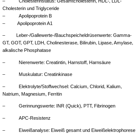
– Cholesterinstatus: Gesamtcholesterin, HDL-, LDL-
Cholesterin und Triglyceride
– Apolipoprotein B
– Apolipoprotein A1
– Leber-/Gallewerte-/Bauchspeicheldrüsenwerte: Gamma-
GT, GOT, GPT, LDH, Cholinesterase, Bilirubin, Lipase, Amylase,
alkalische Phosphatase
– Nierenwerte: Creatintin, Harnstoff, Harnsäure
– Muskulatur: Creatinkinase
– Elektrolyte/Stoffwechsel: Calcium, Chlorid, Kalium,
Natrium, Magnesium, Ferritin
– Gerinnungswerte: INR (Quick), PTT, Fibrinogen
– APC-Resistenz
– Eiweißanalyse: Eiweiß gesamt und Eiweißelektrophorese