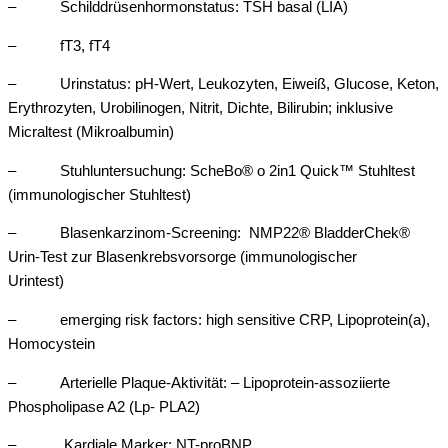
– Schilddrüsenhormonstatus: TSH basal (LIA)
– fT3, fT4
– Urinstatus: pH-Wert, Leukozyten, Eiweiß, Glucose, Keton,
Erythrozyten, Urobilinogen, Nitrit, Dichte, Bilirubin; inklusive
Micraltest (Mikroalbumin)
– Stuhluntersuchung: ScheBo® o 2in1 Quick™ Stuhltest
(immunologischer Stuhltest)
– Blasenkarzinom-Screening: NMP22® BladderChek®
Urin-Test zur Blasenkrebsvorsorge (immunologischer
Urintest)
– emerging risk factors: high sensitive CRP, Lipoprotein(a),
Homocystein
– Arterielle Plaque-Aktivität: – Lipoprotein-assoziierte
Phospholipase A2 (Lp- PLA2)
– Kardiale Marker: NT-proBNP