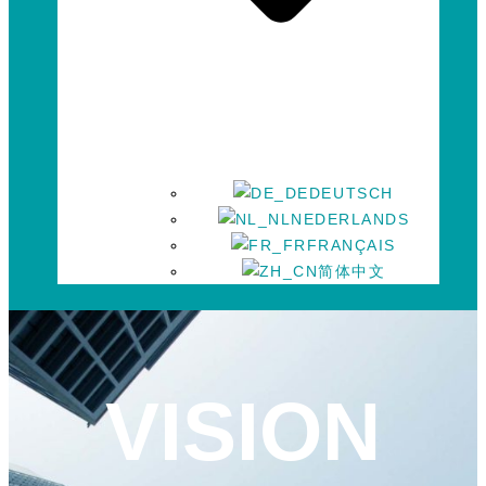
DEUTSCH
NEDERLANDS
FRANÇAIS
简体中文
VISION