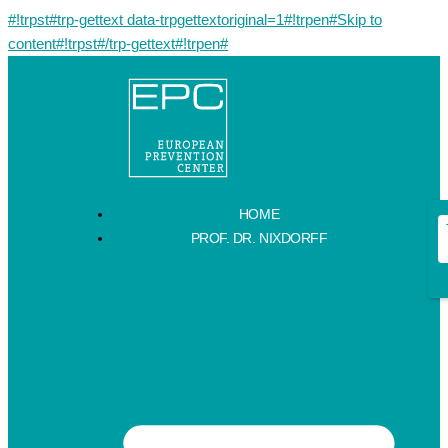
#!trpst#trp-gettext data-trpgettextoriginal=1#!trpen#Skip to
content#!trpst#/trp-gettext#!trpen#
HOME
PROF. DR. NIXDORFF