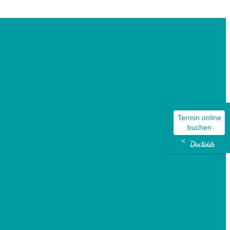
Termin online
buchen
<