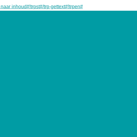
 naar inhoud#!trpst#/trp-gettext#!trpen#