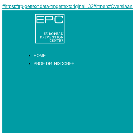
#!trpst#trp-gettext data-trpgettextoriginal=32#!trpen#Overslaan
HOME
PROF. DR. NIXDORFF