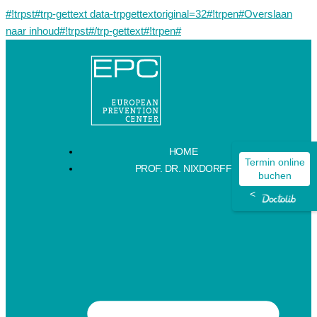
#!trpst#trp-gettext data-trpgettextoriginal=32#!trpen#Overslaan
naar inhoud#!trpst#/trp-gettext#!trpen#
HOME
Termin online
PROF. DR. NIXDORFF
buchen
<