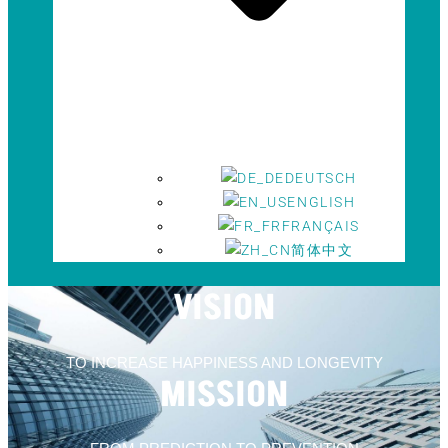
DEUTSCH
ENGLISH
FRANÇAIS
简体中文
VISION
TO INCREASE HAPPINESS AND LONGEVITY
MISSION