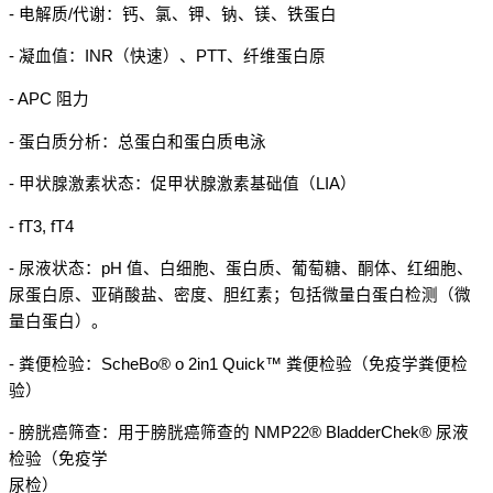
- 电解质/代谢：钙、氯、钾、钠、镁、铁蛋白
- 凝血值：INR（快速）、PTT、纤维蛋白原
- APC 阻力
- 蛋白质分析：总蛋白和蛋白质电泳
- 甲状腺激素状态：促甲状腺激素基础值（LIA）
- fT3, fT4
- 尿液状态：pH 值、白细胞、蛋白质、葡萄糖、酮体、红细胞、
尿蛋白原、亚硝酸盐、密度、胆红素；包括微量白蛋白检测（微
量白蛋白）。
- 粪便检验：ScheBo® o 2in1 Quick™ 粪便检验（免疫学粪便检
验）
- 膀胱癌筛查：用于膀胱癌筛查的 NMP22® BladderChek® 尿液
检验（免疫学
尿检）