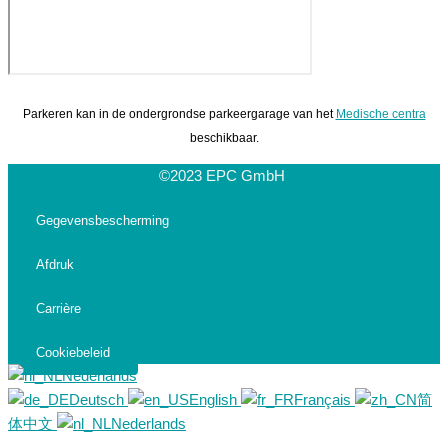
Parkeren kan in de ondergrondse parkeergarage van het
Medische centra
beschikbaar.
©2023 EPC GmbH
Gegevensbescherming
Afdruk
Carrière
Cookiebeleid
Nederlands
Deutsch
English
Français
简
体中文
Nederlands