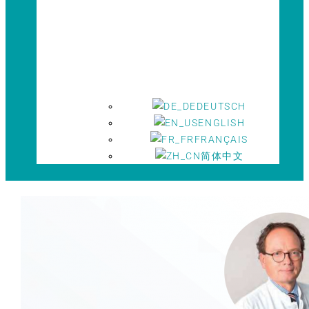
DEUTSCH
ENGLISH
FRANÇAIS
简体中文