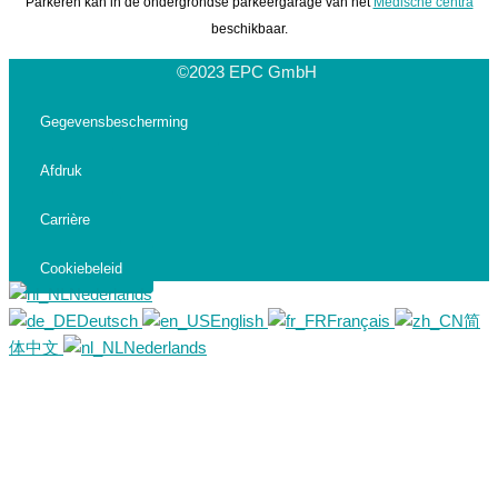
Parkeren kan in de ondergrondse parkeergarage van het
Medische centra
beschikbaar.
©2023 EPC GmbH
Gegevensbescherming
Afdruk
Carrière
Cookiebeleid
Nederlands
Deutsch
English
Français
简
体中文
Nederlands