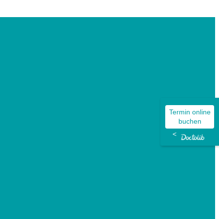
Termin online
buchen
<